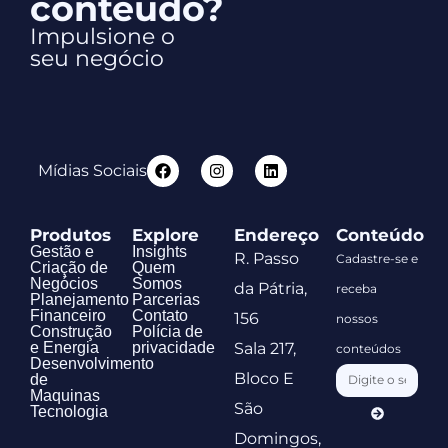
conteúdo?
Impulsione o
seu negócio
Mídias Sociais
Produtos
Explore
Endereço
Conteúdo
Gestão e
Insights
R. Passo
Cadastre-se e
Criação de
Quem
Negócios
Somos
da Pátria,
receba
Planejamento
Parcerias
Financeiro
Contato
156
nossos
Construção
Polícia de
e Energia
privacidade
Sala 217,
conteúdos
Desenvolvimento
Bloco E
de
Maquinas
São
Tecnologia
Domingos,