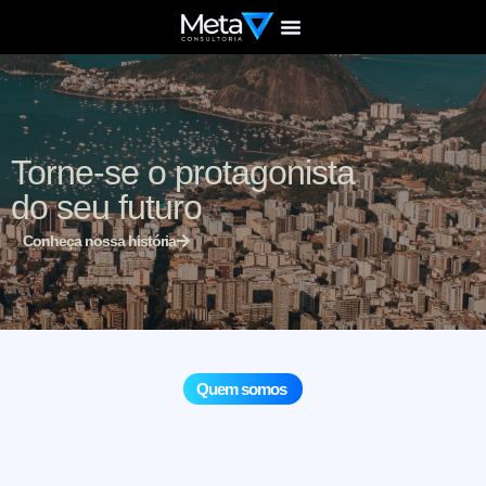
Home page
Quem somos
Torne-se o protagonista
do seu futuro
Conheça nossa história
Quem somos