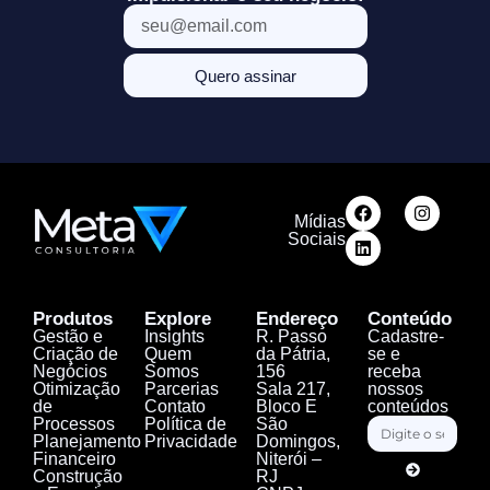
Quero assinar
Mídias
Sociais
Produtos
Explore
Endereço
Conteúdo
Gestão e
Insights
R. Passo
Cadastre-
Criação de
Quem
da Pátria,
se e
Negócios
Somos
156
receba
Otimização
Parcerias
Sala 217,
nossos
de
Contato
Bloco E
conteúdos
Processos
Política de
São
Planejamento
Privacidade
Domingos,
Financeiro
Niterói –
Construção
RJ