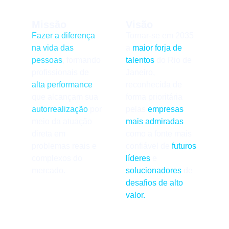
Missão
Visão
Fazer a diferença
Tornar-se em 2035
na vida das
a
maior forja de
pessoas
, formando
talentos
do Rio de
profissionais de
Janeiro,
alta performance
reconhecida de
que alcançam sua
forma prioritária
autorrealização
por
pelas
empresas
meio da atuação
mais admiradas
direta em
como a fonte mais
problemas reais e
confiável de
futuros
complexos do
líderes
e
mercado.
solucionadores
de
desafios de alto
valor.