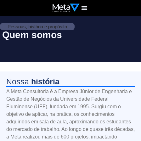
Home page
Quem somos
Pessoas, história e propósito
Quem somos
Nossa
história
A Meta Consultoria é a Empresa Júnior de Engenharia e
Gestão de Negócios da Universidade Federal
Fluminense (UFF), fundada em 1995. Surgiu com o
objetivo de aplicar, na prática, os conhecimentos
adquiridos em sala de aula, aproximando os estudantes
do mercado de trabalho. Ao longo de quase três décadas,
a Meta realizou mais de 600 projetos, impactando