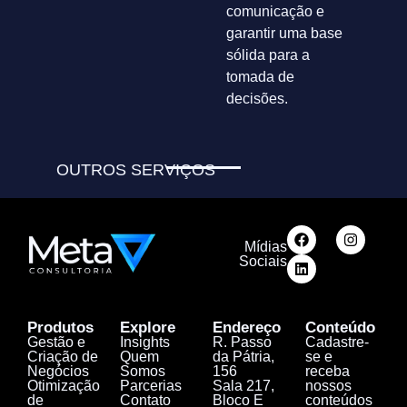
comunicação e
garantir uma base
sólida para a
tomada de
decisões.
OUTROS SERVIÇOS
Mídias
Sociais
Produtos
Explore
Endereço
Conteúdo
Gestão e
Insights
R. Passo
Cadastre-
Criação de
Quem
da Pátria,
se e
Negócios
Somos
156
receba
Otimização
Parcerias
Sala 217,
nossos
de
Contato
Bloco E
conteúdos