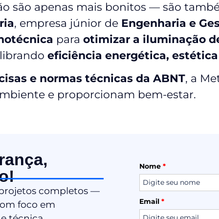
o são apenas mais bonitos — são també
ria
, empresa júnior de
Engenharia e Ges
notécnica
para
otimizar a iluminação d
ilibrando
eficiência energética, estética
cisas e normas técnicas da ABNT
, a Me
ambiente e proporcionam bem-estar.
rança,
Nome
*
o!
 projetos completos —
Email
*
 com foco em
e técnica.