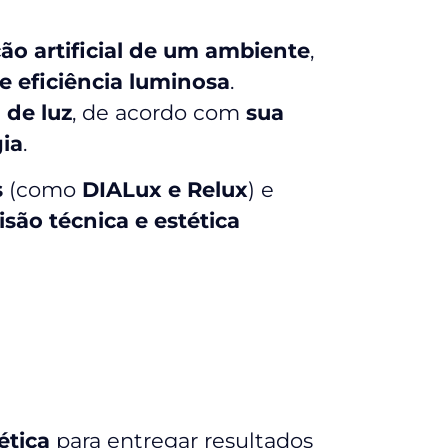
o artificial de um ambiente
,
e eficiência luminosa
.
 de luz
, de acordo com
sua
gia
.
s
(como
DIALux e Relux
) e
isão técnica e estética
ética
para entregar resultados