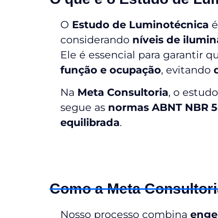
O
Estudo de Luminotécnica
é
considerando
níveis de ilumi
Ele é essencial para garantir 
função e ocupação
, evitando
Na
Meta Consultoria
, o estud
segue as
normas ABNT NBR 54
equilibrada
.
Como a Meta Consultori
Nosso processo combina
engen