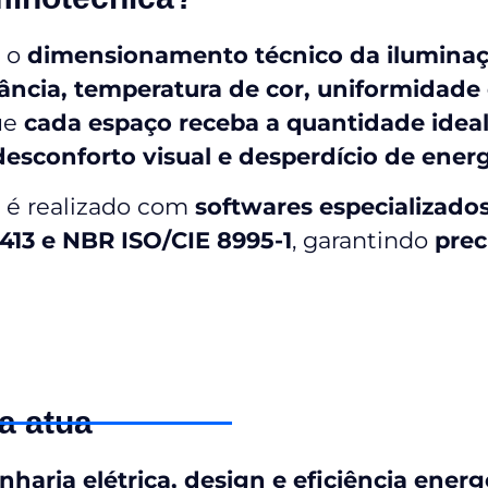
 o
dimensionamento técnico da iluminaçã
nância, temperatura de cor, uniformidade 
que
cada espaço receba a quantidade ideal
desconforto visual e desperdício de ener
o é realizado com
softwares especializado
13 e NBR ISO/CIE 8995-1
, garantindo
prec
a atua
haria elétrica, design e eficiência energ