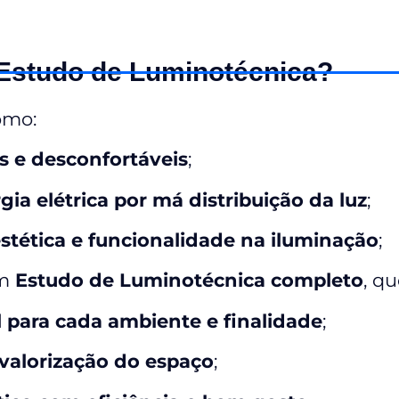
 Estudo de Luminotécnica?
omo:
 e desconfortáveis
;
ia elétrica por má distribuição da luz
;
stética e funcionalidade na iluminação
;
um
Estudo de Luminotécnica completo
, qu
l para cada ambiente e finalidade
;
 valorização do espaço
;