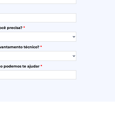
ocê precisa?
*
evantamento técnico?
*
o podemos te ajudar
*